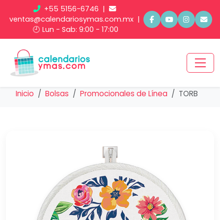
+55 5156-6746
|
ventas@calendariosymas.com.mx
|
🕘 Lun - Sab: 9:00 - 17:00
Inicio
Bolsas
Promocionales de Línea
TORB