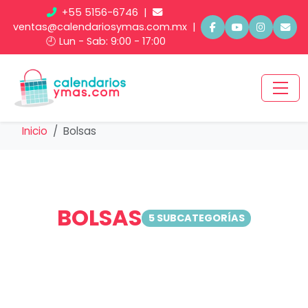
+55 5156-6746
|
ventas@calendariosymas.com.mx
|
🕘 Lun - Sab: 9:00 - 17:00
Inicio
Bolsas
BOLSAS
5 SUBCATEGORÍAS