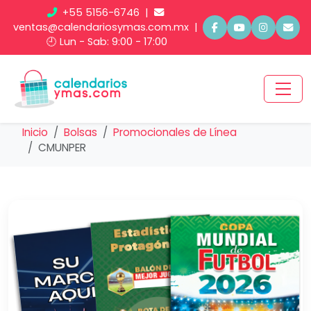
+55 5156-6746
|
ventas@calendariosymas.com.mx
|
🕘 Lun - Sab: 9:00 - 17:00
Inicio
Bolsas
Promocionales de Línea
CMUNPER