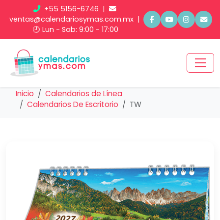
+55 5156-6746
|
ventas@calendariosymas.com.mx
|
🕘 Lun - Sab: 9:00 - 17:00
Inicio
Calendarios de Línea
Calendarios De Escritorio
TW