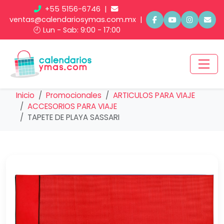
+55 5156-6746
|
ventas@calendariosymas.com.mx
|
🕘 Lun - Sab: 9:00 - 17:00
Inicio
Promocionales
ARTICULOS PARA VIAJE
ACCESORIOS PARA VIAJE
TAPETE DE PLAYA SASSARI