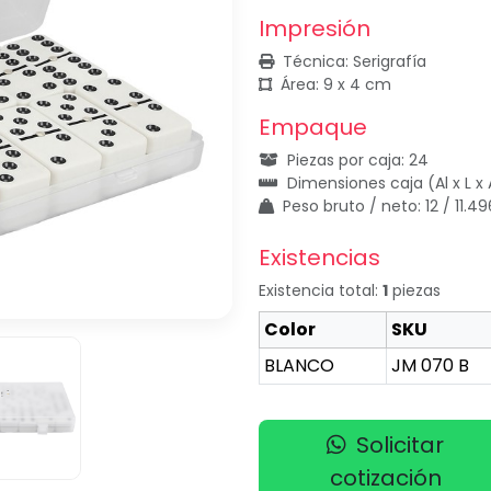
Impresión
Técnica: Serigrafía
Área: 9 x 4 cm
Empaque
Piezas por caja: 24
Dimensiones caja (Al x L x A
Peso bruto / neto: 12 / 11.4
Existencias
Existencia total:
1
piezas
Color
SKU
BLANCO
JM 070 B
Solicitar
cotización