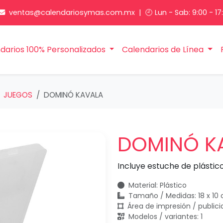
ventas@calendariosymas.com.mx
| 🕘 Lun - Sab: 9:00 - 17
darios 100% Personalizados
Calendarios de Línea
JUEGOS
DOMINÓ KAVALA
DOMINÓ K
Incluye estuche de plástico
Material: Plástico
Tamaño / Medidas: 18 x 10
Área de impresión / publici
Modelos / variantes: 1