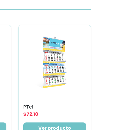
PTc1
$72.10
Ver producto