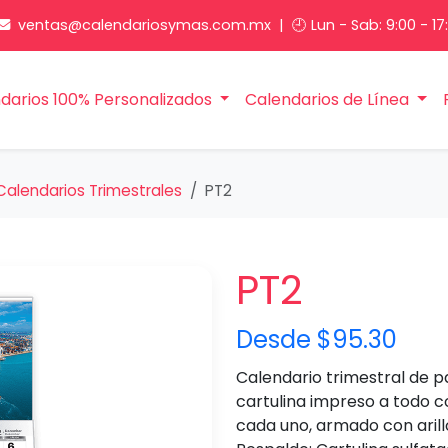
ventas@calendariosymas.com.mx
| 🕘 Lun - Sab: 9:00 - 17
darios 100% Personalizados
Calendarios de Línea
Calendarios Trimestrales
PT2
PT2
Desde $95.30
Calendario trimestral de p
cartulina impreso a todo co
cada uno, armado con arillo