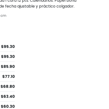
da 1 cara 12 pts. Calendarios: Papel bond
r de fecha ajustable y práctico colgador.
9 cm
$95.30
$95.30
$85.90
$77.10
$68.80
$63.40
$60.30