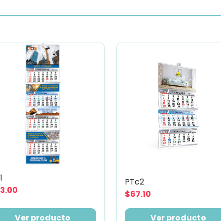
1
PTc2
3.00
$67.10
Ver producto
Ver producto