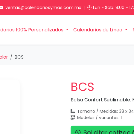
ventas@calendariosymas.com.mx
| 🕘 Lun - Sab: 9:00 - 17
darios 100% Personalizados
Calendarios de Línea
olor
BCS
BCS
Bolsa Confort Sublimable. 
Tamaño / Medidas: 38 x 3
Modelos / variantes: 1
Solicitar cotizaci