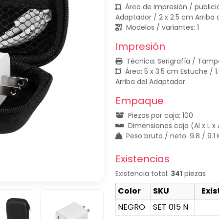
Área de impresión / publicid
Adaptador / 2 x 2.5 cm Arriba
Modelos / variantes: 1
Impresión
Técnica: Serigrafía / Tamp
Área: 5 x 3.5 cm Estuche / 1
Arriba del Adaptador
Empaque
Piezas por caja: 100
Dimensiones caja (Al x L x 
Peso bruto / neto: 9.8 / 9.1
Existencias
Existencia total:
341
piezas
Color
SKU
Exis
NEGRO
SET 015 N